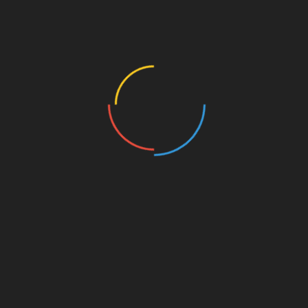
Prévention des conduites addictives : des bénévoles
mobilisés sur les lieux touristiques
Tweets by
Mentions légales
Plan du site
All Rights Reserved 2024
Nous utilisons des cookies afin de vous offrir la meilleure
expérience possible sur notre site internet. En cliquant sur
"Accepter", vous acceptez l'utilisation de tous les cookies.