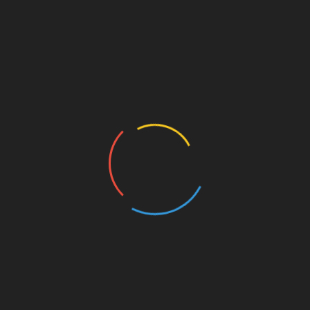
All Rights Reserved 2024
Nous utilisons des cookies afin de vous offrir la meilleure
expérience possible sur notre site internet. En cliquant sur
"Accepter", vous acceptez l'utilisation de tous les cookies.
Paramètres des cookies
ACCEPTER
Gérer les cookies
Fermer
INFORMATION SUR LES COOKIES
Ce site utilise des cookies pour améliorer votre expérience
quand vous naviguez sur le site. Parmi ceux-là, les cookies
classés comme nécessaires sont enregistrés dans votre