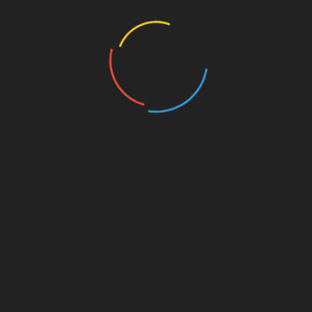
ARTICLES RÉCENTS
La prévention contre les drogues est toujours d’actualité
L’Église de Scientology de Copenhague a organisé une
rencontre sur la coopération en matière de droits de
l’Homme
Un concours de beauté qui allie grâce et engagement
en faveur de la prévention de la toxicomanie
Une journée Portes Ouvertes de sensibilisation aux
droits de l’Homme
Prévention des conduites addictives : des bénévoles
mobilisés sur les lieux touristiques
Tweets by