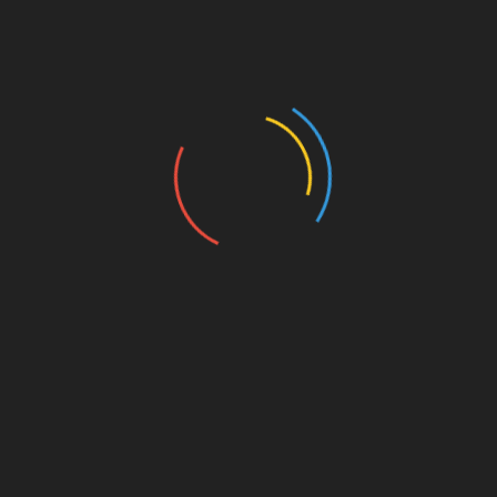
Un concours de beauté qui allie grâce et engagement en
faveur de la prévention de la toxicomanie
25 juillet 2026
Des bénévoles ont partagé leurs solutions d’aide lors