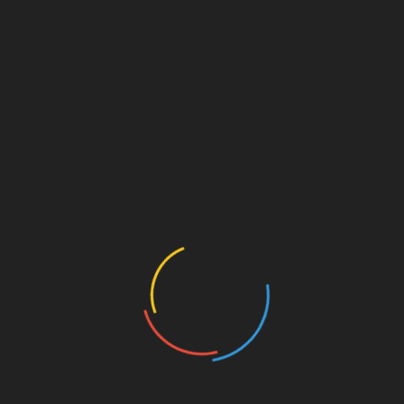
ARTICLES RÉCENTS
La prévention contre les drogues est toujours d’actualité
L’Église de Scientology de Copenhague a organisé une
rencontre sur la coopération en matière de droits de
l’Homme
Un concours de beauté qui allie grâce et engagement
en faveur de la prévention de la toxicomanie
Une journée Portes Ouvertes de sensibilisation aux
droits de l’Homme
Prévention des conduites addictives : des bénévoles
mobilisés sur les lieux touristiques
Tweets by