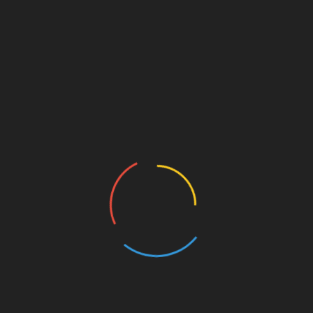
La prévention contre les drogues est toujours d’actualité
L’Église de Scientology de Copenhague a organisé une
rencontre sur la coopération en matière de droits de
l’Homme
Un concours de beauté qui allie grâce et engagement
en faveur de la prévention de la toxicomanie
Une journée Portes Ouvertes de sensibilisation aux
droits de l’Homme
Prévention des conduites addictives : des bénévoles
mobilisés sur les lieux touristiques
Tweets by
Mentions légales