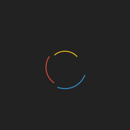
Des bénévoles ont partagé leurs solutions d’aide lors
d’une exposition au Monténégro
19 juillet 2026
ARTICLES RÉCENTS
La prévention contre les drogues est toujours d’actualité
L’Église de Scientology de Copenhague a organisé une
rencontre sur la coopération en matière de droits de