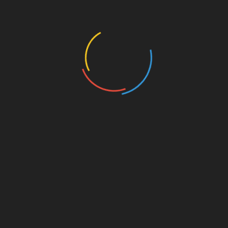
ARTICLES RÉCENTS
La prévention contre les drogues est toujours d’actualité
L’Église de Scientology de Copenhague a organisé une
rencontre sur la coopération en matière de droits de
l’Homme
Un concours de beauté qui allie grâce et engagement
en faveur de la prévention de la toxicomanie
Une journée Portes Ouvertes de sensibilisation aux
droits de l’Homme
Prévention des conduites addictives : des bénévoles
mobilisés sur les lieux touristiques