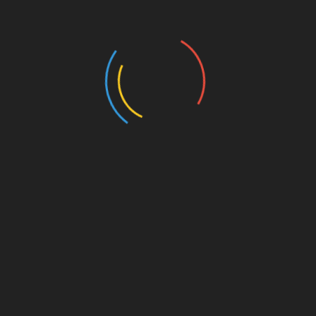
Campagne de sensibilisation
sur le piège des drogues
17 septembre 2023
France – Les équipes de bénévoles de l’association
Non à la drogue, Oui à la vie font connaître la
campagne de sensibilisation « La vérité
Lire la suite >>
LOAD MORE